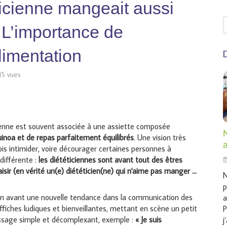
éticienne mangeait aussi
R
 L’importance de
limentation
D
45 vues
icienne est souvent associée à une assiette composée
noa et de repas parfaitement équilibrés
. Une vision très
ois intimider, voire décourager certaines personnes à
 différente :
les diététiciennes sont avant tout des êtres
sir (en vérité un(e) diététicien(ne) qui n'aime pas manger ...
N
p
en avant une nouvelle tendance dans la communication des
a
affiches ludiques et bienveillantes, mettant en scène un petit
P
age simple et décomplexant, exemple :
« Je suis
j