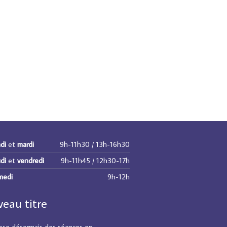
di
et
mardi
9h-11h30 / 13h-16h30
di
et
vendredi
9h-11h45 / 12h30-17h
medi
9h-12h
eau titre
ose désormais des séances en