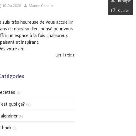
Envoyer
10 Avr 2026
Marine Charlier
Copier
e suis très heureuse de vous accueillir
ans ce nouveau lieu, pensé pour vous
ffrir un espace à la fois chaleureux,
paisant et inspirant.
ès votre arri...
Lire l'article
Catégories
ecettes
(2)
'est quoi ça?
(8)
alendrier
(6)
-book
(1)