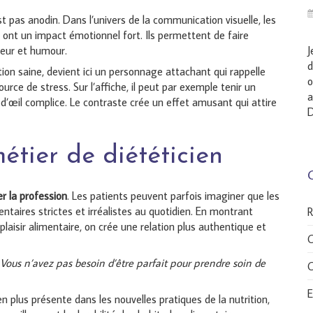
t pas anodin. Dans l’univers de la communication visuelle, les
ont un impact émotionnel fort. Ils permettent de faire
eur et humour.
J
d
ion saine, devient ici un personnage attachant qui rappelle
o
ource de stress. Sur l’affiche, il peut par exemple tenir un
a
n d’œil complice. Le contraste crée un effet amusant qui attire
D
étier de diététicien
r la profession
. Les patients peuvent parfois imaginer que les
entaires strictes et irréalistes au quotidien. En montrant
R
laisir alimentaire, on crée une relation plus authentique et
C
 Vous n’avez pas besoin d’être parfait pour prendre soin de
C
E
en plus présente dans les nouvelles pratiques de la nutrition,