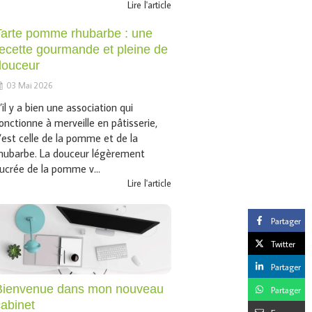
Lire l'article
Tarte pomme rhubarbe : une
recette gourmande et pleine de
douceur
03 Mai 2026
’il y a bien une association qui
onctionne à merveille en pâtisserie,
’est celle de la pomme et de la
hubarbe. La douceur légèrement
ucrée de la pomme v...
Lire l'article
Partager
Twitter
Partager
Bienvenue dans mon nouveau
Partager
cabinet