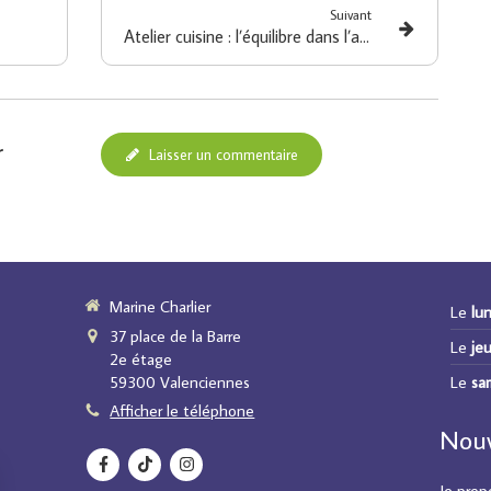
Suivant
Atelier cuisine : l’équilibre dans l’assiette avec les lentilles corail
r
Laisser un commentaire
Marine Charlier
Le
lun
37 place de la Barre
Le
jeu
2e étage
Le
sa
59300
Valenciennes
Afficher le téléphone
Nouv
Je prop