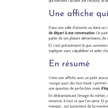
qui mettent l’accent sur l’écoute, la b
Une affiche qui
Dans une salle d’attente ou dans un c
de départ à une conversation
. Un pati
parler de ses plaisirs alimentaires, de 
Et c’est précisément là que commence 
expliquer sans culpabiliser et aider ch
En résumé
Créer une affiche avec un petit av
mange aussi des fast-foods »
permet d
une question de perfection, mais
d’équ
En dédramatisant l’image du métier, 
renoncer à tout ce que l’on aime. Et p
manger… est justement de lui montrer qu