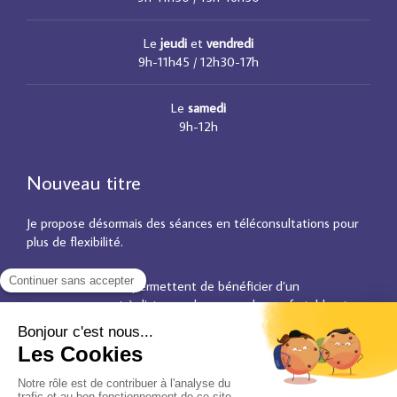
Le
jeudi
et
vendredi
9h-11h45 / 12h30-17h
Le
samedi
9h-12h
Nouveau titre
Je propose désormais des séances en téléconsultations pour
plus de flexibilité.
Ces créneaux vous permettent de bénéficier d’un
accompagnement à distance, dans un cadre confortable et
adapté à votre emploi du temps.
©2025 Marine Charlier